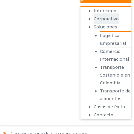
Intercargo
MISIÓN
Corporativo
Soluciones
Ganar la lealtad de nuestros clientes transportando
mercancías mediante el control en la gestión de riesgos y la
Logística
generación de valor en la cadena de suministro.
Empresarial
Comercio
VISIÓN HACIA EL 2030
Internacional
Cumplir nuestro imperativo en ventas logrando ser:
Transporte
Sostenible en
El mejor lugar para trabajar.
Colombia
La preferida de nuestros aliados y proveedores.
Transporte de
Recomendación entre transporte externo o mantener la
alimentos
flota propia
Casos de éxito
Valor excepcional para nuestros accionistas.
Contacto
PRINCIPIOS CORPORATIVOS
Cumplir siempre lo que prometemos.